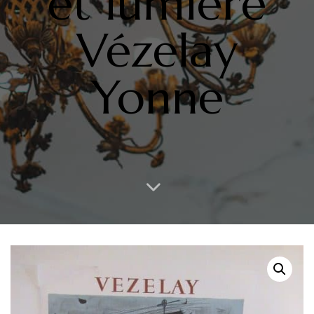
et lumière
Vézelay
Yonne