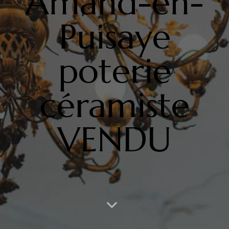
Amand-en-
Puisaye
poterie
céramiste
VENDU