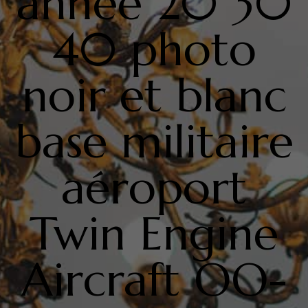
année 20 30
40 photo
noir et blanc
base militaire
aéroport
Twin Engine
Aircraft OO-