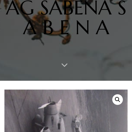
AG SABENA S
A B E N A