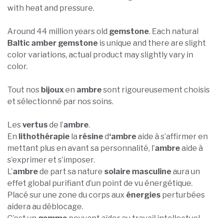
with heat and pressure.
Around 44 million years old
gemstone
. Each natural
Baltic amber gemstone
is unique and there are slight
color variations, actual product may slightly vary in
color.
Tout nos
bijoux
en
ambre
sont rigoureusement choisis
et sélectionné par nos soins.
Les
vertus
de l’
ambre
.
En
lithothérapie
la
résine
d
‘ambre
aide à s’affirmer en
mettant plus en avant sa personnalité, l’
ambre
aide à
s’exprimer et s’imposer.
L’
ambre
de part sa nature
solaire masculine
aura un
effet global purifiant d’un point de vu énergétique.
Placé sur une zone du corps aux
énergies
perturbées
aidera au déblocage.