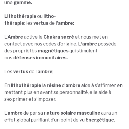
une
gemme.
Lithothérapie
ou
litho-
thérapie:
les
vertus
de
l’ambre:
L’
Ambre
active le
Chakra sacré
et nous met en
contact avec nos codes d’origine. L
‘ambre
possède
des propriétés
magnétiques
qui stimulent
nos
défenses immunitaires.
Les
vertus
de l’
ambre
;
En
lithothérapie
la
résine
d’
ambre
aide à s’affirmer en
mettant plus en avant sa personnalité, elle aide à
s’exprimer et s’imposer.
L’
ambre
de par sa n
ature solaire masculine
aura un
effet global purifiant d’un point de vu
énergétique
.