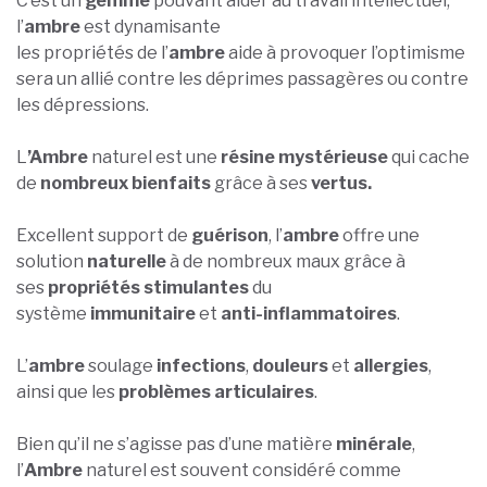
C’est un
gemme
pouvant aider au travail intellectuel,
l’
ambre
est dynamisante
les propriétés de l’
ambre
aide à provoquer l’optimisme
sera un allié contre les déprimes passagères ou contre
les dépressions.
L
’Ambre
naturel est une
résine mystérieuse
qui cache
de
nombreux bienfaits
grâce à ses
vertus.
Excellent support de
guérison
, l’
ambre
offre une
solution
naturelle
à de nombreux maux grâce à
ses
propriétés stimulantes
du
système
immunitaire
et
anti-inflammatoires
.
L’
ambre
soulage
infections
,
douleurs
et
allergies
,
ainsi que les
problèmes articulaires
.
Bien qu’il ne s’agisse pas d’une matière
minérale
,
l’
Ambre
naturel est souvent considéré comme