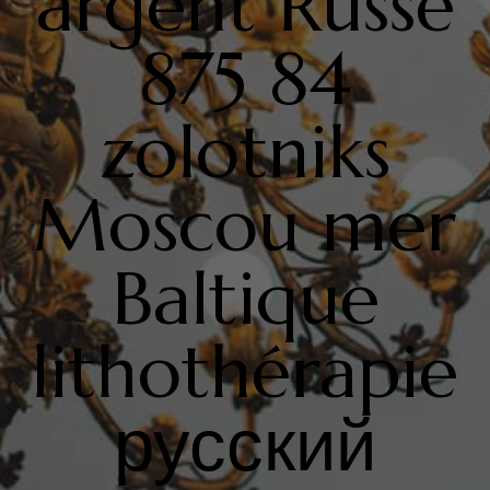
argent Russe
875 84
zolotniks
Moscou mer
Baltique
lithothérapie
русский